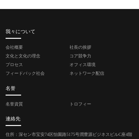
我々について
会社概要
社長の挨拶
文化と文化の理念
コア競争力
プロセス
オフィス環境
フィードバック社会
ネットワーク配信
名誉
名誉資質
トロフィー
連絡先
住所：深セン市宝安74区怡園路5175号潤豊源ビジネスビルC座4階