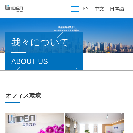
EN
中文
日本語
|
|
我々について
ABOUT US
オフィス環境