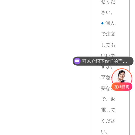
せくだ
さい。
●
個人
で注文
しても
いいで
可以介绍下你们的产品么
すか。
至急必
要なの
で、返
電して
くださ
い。