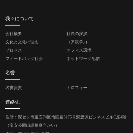
我々について
会社概要
社長の挨拶
文化と文化の理念
コア競争力
プロセス
オフィス環境
フィードバック社会
ネットワーク配信
名誉
名誉資質
トロフィー
連絡先
住所：深セン市宝安74区怡園路5175号潤豊源ビジネスビルC座4階
（宝安公園山語華庭向かい）