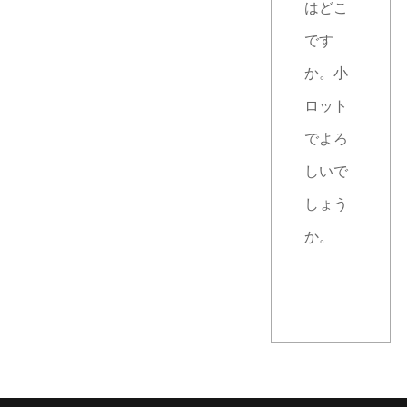
はどこ
です
か。小
ロット
でよろ
しいで
しょう
か。