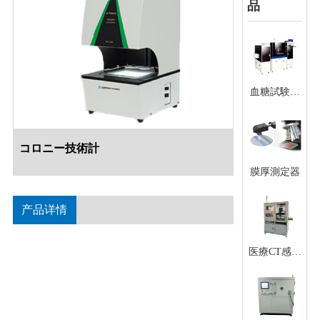
品
血糖試験紙
用全自動の
酵素機
コロニー技術計
膜厚測定器
产品详情
医療CT感光
器ディスペ
ンサー