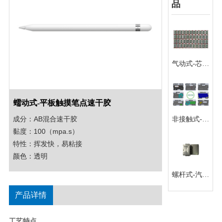
品
气动式-芯片
点锡膏
蠕动式-平板触摸笔点速干胶
成分：AB混合速干胶

非接触式-扬
黏度：100（mpa.s）

声器点热熔
特性：挥发快，易粘接

胶
颜色：透明
螺杆式-汽车
ECU壳体点
产品详情
硅胶
工艺特点