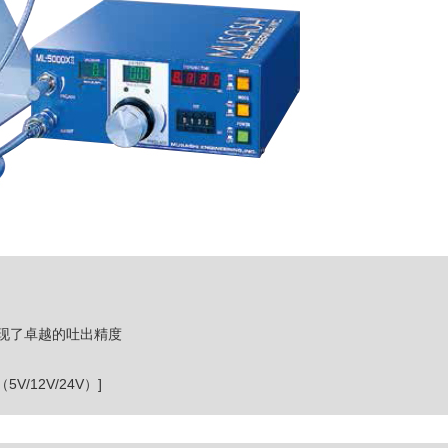
现了卓越的吐出精度

12V/24V）]