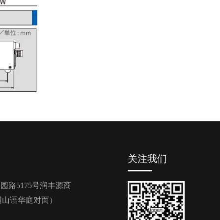
关注我们
园路5175号润丰源商
园山语华庭对面）
9