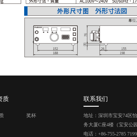
资质
联系我们
质
奖杯
地址：深圳市宝安74区怡
务大厦C座4楼（宝安公
电话：+86-755-2785 719