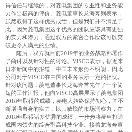
得信任与继续的，对菱电集团的专业性和业务能
力作出极高的评价。菱电董事长龙海奔则表示，
虽然取得了这样优秀成绩，但是我们并不满足于
此，因为菱电集团这个优秀的团队应该具有更强
的实力和潜力，通过双方的紧密合作应该可以突
破更令人满意的业绩。
随后，双方就目前
2019
年的业务战略部署作
了商讨以及针对性的讨论。
VISCO
表示，据近来
日本新闻中的报道，中国未来形势不明朗，因此
公司对于
VISCO
在中国的业务表示一定的担忧。
针对该问题，菱电董事长龙海奔首先作了一个简
短的工作汇报，他向
VISCO
高层展示了菱电集团
2018
年取得的成绩，菱电人始终保持初心，并不
断增强自身的实力，以其敏锐的市场洞察力，在
2018
年取得诸多优异的成绩，一步步将菱电打造
成国内领先的综合型高科技企业。接着龙海奔董