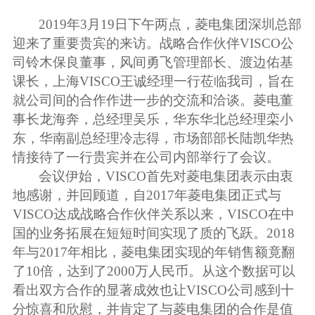
2019
年
3
月
19
日下午两点，菱电集团深圳总部
迎来了重要贵宾的来访。战略合作伙伴
VISCO
公
司铃木保良董事，风间勇飞管理部长、渡边佑基
课长，上海
VISCO
王诚经理一行莅临我司，旨在
就公司间的合作作进一步的交流和洽谈。菱电董
事长龙海奔，总经理吴乐，华东华北总经理栾小
东，华南副总经理冷志得，市场部部长陆凯华热
情接待了一行贵宾并在公司内部举行了会议。
会议伊始，
VISCO
首先对菱电集团表示由衷
地感谢，并回顾道，自
2017
年菱电集团正式与
VISCO
达成战略合作伙伴关系以来，
VISCO
在中
国的业务拓展在短短时间实现了质的飞跃。
2018
年与
2017
年相比，菱电集团实现的年销售额竟翻
了
10
倍，达到了
2000
万人民币。从这个数据可以
看出双方合作的显著成效也让
VISCO
公司感到十
分惊喜和欣慰，并肯定了与菱电集团的合作是值